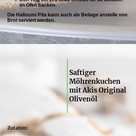
im Ofen backen.
Die Halloumi Pita kann auch als Beilage anstelle von
Brot serviert werden.
Saftiger
Möhrenkuchen
mit Akis Original
Olivenöl
Zutaten: