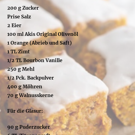
200 g Zucker
Prise Salz
2 Eier
100 ml Akis Original Olivenöl
1 Orange (Abrieb und Saft)
1 TL Zimt
1/2 TL Bourbon Vanille
250 g Mehl
1/2 Pck. Backpulver
400 g Möhren
70 g Walnusskerne
Für die Glasur:
90 g Puderzucker