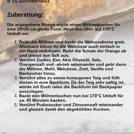
6 TL Zitronensaft
Zubereitung:
Die angegebene Menge ergibt einen Möhrenkuchen für
eine 25×20 cm große Form. Heizt den Ofen auf 170°C
Umluft vor.
Reibt die Möhren und hackt die Walnusskerne grob.
Alternativ könnt ihr die Walnüsse auch einfach in
der Hand zerbröseln. Reibt die Schale der Orange ab
und presst den Saft aus.
Verrührt Zucker, Eier, Akis Olivenöl, Salz,
Orangensaft und -abrieb miteinander und gebt dann
die Möhren, Mehl, Walnüsse, Zimt, Vanille und
Backpulver hinzu.
Verrührt alles zu einem homogenen Teig und füllt
diesen in eure Backform. Da der Teig sehr saftig ist,
würde ich Euch raten die Backform mit Backpapier
auszulegen.
Backt den Möhrenkuchen nun bei 170°C Umluft für
ca. 45 Minuten backen.
Verrührt Puderzucker und Zitronensaft miteinander
und glasiert damit den abgekühlten Kuchen.