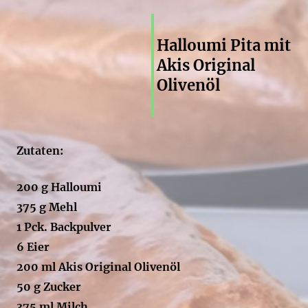
Halloumi Pita mit
Akis Original
Olivenöl
Zutaten:
200 g Halloumi
375 g Mehl
1 Pck. Backpulver
6 Eier
200 ml Akis Original Olivenöl
50 g Zucker
375 ml Milch