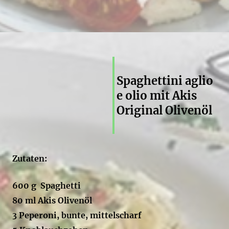
Spaghettini aglio
e olio mit Akis
Original Olivenöl
Zutaten:
600 g Spaghetti
80 ml Akis Olivenöl
3 Peperoni, bunte, mittelscharf