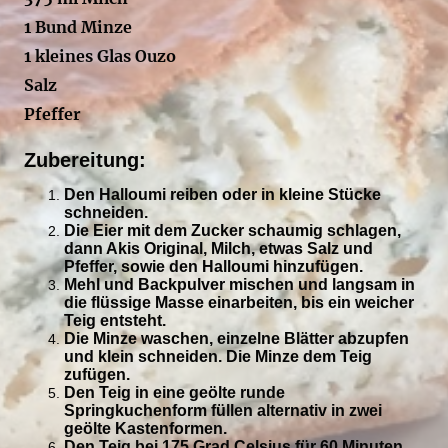
1 Bund Minze
1 kleines Glas Ouzo
Salz
Pfeffer
Zubereitung:
Den Halloumi reiben oder in kleine Stücke
schneiden.
Die Eier mit dem Zucker schaumig schlagen,
dann Akis Original, Milch, etwas Salz und
Pfeffer, sowie den Halloumi hinzufügen.
Mehl und Backpulver mischen und langsam in
die flüssige Masse einarbeiten, bis ein weicher
Teig entsteht.
Die Minze waschen, einzelne Blätter abzupfen
und klein schneiden. Die Minze dem Teig
zufügen.
Den Teig in eine geölte runde
Springkuchenform füllen alternativ in zwei
geölte Kastenformen.
Den Teig bei 175 Grad Celsius für 60 Minuten